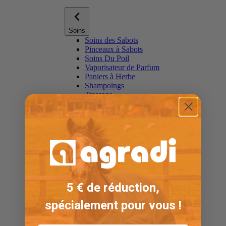
Soins
Soins des Sabots
Pinceaux à Sabots
Soins Du Poil
Vaporisateur de Parfum
Paniers à Herbe
Shampoings
Tressage
Protège-queues
Produits de Mesure
Voir toutSoins
Masques Anti-mouches
5 € de réduction,
spécialement pour vous !