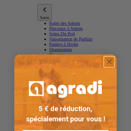
Soins
Soins des Sabots
Pinceaux à Sabots
Soins Du Poil
Vaporisateur de Parfum
Paniers à Herbe
Shampoings
Tressage
Protège-queues
Produits de Mesure
Voir toutSoins
Masques Anti-mouches
5 € de réduction,
spécialement pour vous !