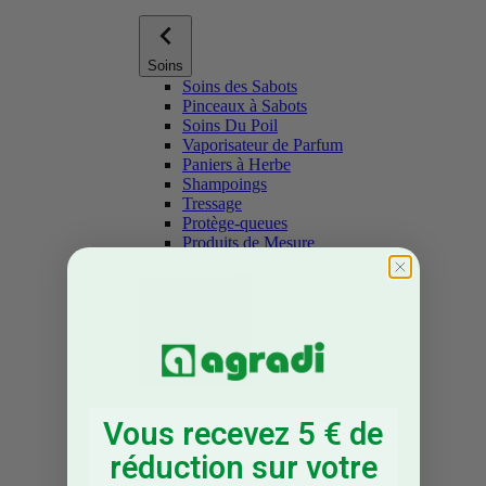
Soins
Soins des Sabots
Pinceaux à Sabots
Soins Du Poil
Vaporisateur de Parfum
Paniers à Herbe
Shampoings
Tressage
Protège-queues
Produits de Mesure
Voir toutSoins
Masques Anti-mouches
Vous recevez 5 € de
réduction sur votre